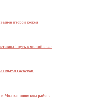
т вашей второй кожей
ктивный путь к чистой коже
ом Ольгой Гаевской
т в Молжаниновском районе