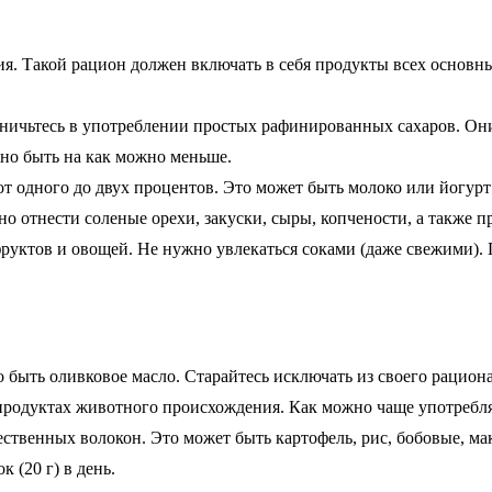
ия. Такой рацион должен включать в себя продукты всех основ
ичьтесь в употреблении простых рафинированных сахаров. Они 
но быть на как можно меньше.
 одного до двух процентов. Это может быть молоко или йогур
жно отнести соленые орехи, закуски, сыры, копчености, а также
уктов и овощей. Не нужно увлекаться соками (даже свежими). Г
быть оливковое масло. Старайтесь исключать из своего рацион
в продуктах животного происхождения. Как можно чаще употребл
ественных волокон. Это может быть картофель, рис, бобовые, ма
 (20 г) в день.