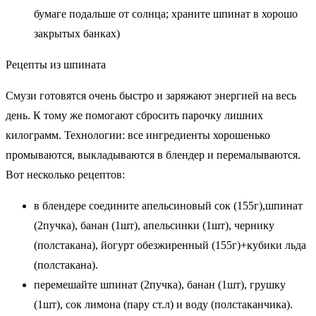
бумаге подальше от солнца; храните шпинат в хорошо
закрытых банках)
Рецепты из шпината
Смузи готовятся очень быстро и заряжают энергией на весь
день. К тому же помогают сбросить парочку лишних
килограмм. Технологии: все ингредиенты хорошенько
промываются, выкладываются в блендер и перемалываются.
Вот несколько рецептов:
в блендере соедините апельсиновый сок (155г),шпинат
(2пучка), банан (1шт), апельсинки (1шт), чернику
(полстакана), йогурт обезжиренный (155г)+кубики льда
(полстакана).
перемешайте шпинат (2пучка), банан (1шт), грушку
(1шт), сок лимона (пару ст.л) и воду (полстаканчика).