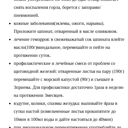
снять воспаления горла, борется с запорами/
пневмонией.
кожные заболевания(экземы, ожоги, нарывы).
Приложите шпинат, отваренный в масле оливковом.
лечение геморроя: в свежевыжатый сок шпината влейте
масло(100г)миндальное, перемешайте и пейте на
протяжении суток.
профилактические и лечебные смеси от проблем со
щитовидной железой: отваренные листья на пару (190г)
перемешайте с морской капустой (90г) и съешьте в
3приема. Для профилактики достаточно 1раза в неделю
на протяжении 3месяцев.
вздутие, колики, спазмы желудка: выпивайте 4раза в
сутки настой (измельченные листья прокипятите до
10мин в 100мл воды и дайте настояться до 40мин)
при эмоциональном перенапряжении употребляйте до