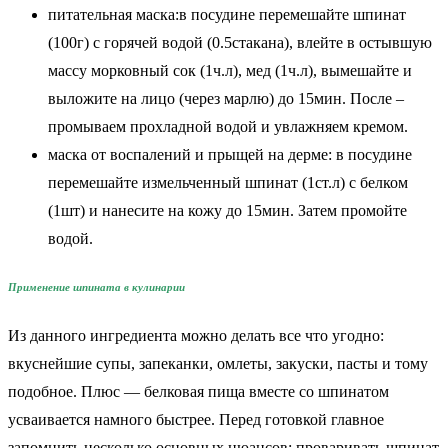
питательная маска:в посудине перемешайте шпинат
(100г) с горячей водой (0.5стакана), влейте в остывшую
массу морковный сок (1ч.л), мед (1ч.л), вымешайте и
выложите на лицо (через марлю) до 15мин. После –
промываем прохладной водой и увлажняем кремом.
маска от воспалений и прыщей на дерме: в посудине
перемешайте измельченный шпинат (1ст.л) с белком
(1шт) и нанесите на кожу до 15мин. Затем промойте
водой.
Применение шпината в кулинарии
Из данного ингредиента можно делать все что угодно:
вкуснейшие супы, запеканки, омлеты, закуски, пасты и тому
подобное. Плюс — белковая пища вместе со шпинатом
усваивается намного быстрее. Перед готовкой главное
запомнить несколько основных нюансов: проваривать шпинат