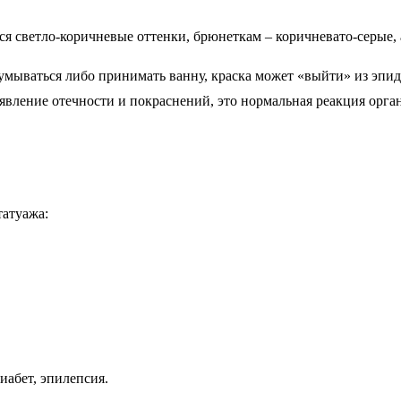
я светло-коричневые оттенки, брюнеткам – коричневато-серые,
умываться либо принимать ванну, краска может «выйти» из эпид
вление отечности и покраснений, это нормальная реакция органи
татуажа:
иабет, эпилепсия.