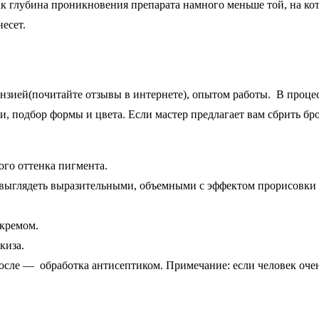
ак глубина проникновения препарата намного меньше той, на ко
есет.
зией(почитайте отзывы в интернете), опытом работы. В процес
, подбор формы и цвета. Если мастер предлагает вам сбрить бро
го оттенка пигмента.
выглядеть выразительными, объемными с эффектом прорисовки те
 кремом.
киза.
сле — обработка антисептиком. Примечание: если человек очень