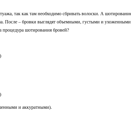
уажа, так как там необходимо сбривать волоски. А шотировани
рма. После – бровки выглядят объемными, густыми и ухоженным
ма процедура шотирования бровей?
)
)
ашенными и аккуратными).