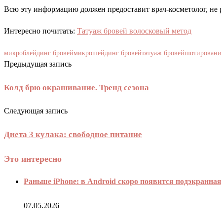
Всю эту информацию должен предоставит врач-косметолог, не 
Интересно почитать:
Татуаж бровей волосковый метод
микроблейдинг бровей
микрошейдинг бровей
татуаж бровей
шотировани
Предыдущая запись
Колд брю окрашивание. Тренд сезона
Следующая запись
Диета 3 кулака: свободное питание
Это интересно
Раньше iPhone: в Android скоро появится подэкранна
07.05.2026