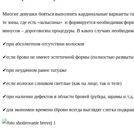
Многие девушки бояться выполнять кардинальные варианты тат
те зоны, где есть «залысины» и формируется необходимая фо
минусов – дороговизна процедуры. В каких случаях необходи
✔при абсолютном отсутствии волосков
✔если брови не имеют эстетичной формы (полностью размыты
✔при неудачном ранее татуаже
✔если волоски слишком светлые (как на лице, так и теле)
✔при наличии дефектов в области бровей (рубцы, шрамы и т.д.
✔для экономии времени (брови всегда выглядят слегка подкр