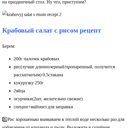
на праздничный стол. Ну что, приступим?
Крабовый салат с рисом рецепт
Берем:
200г палочек крабовых
рис(лучше длиннозерный/пропаренный, получится
рассыпчатым) 0.5стакана
кукурузку 250г
2яйца
огурчики(2шт, желательно свежие)
специи+майонез для заправки
1️⃣Рис хорошенько вымываем в теплой воде несколько раз для
избавления от крахмала и пыли. Выложите в сотейник,