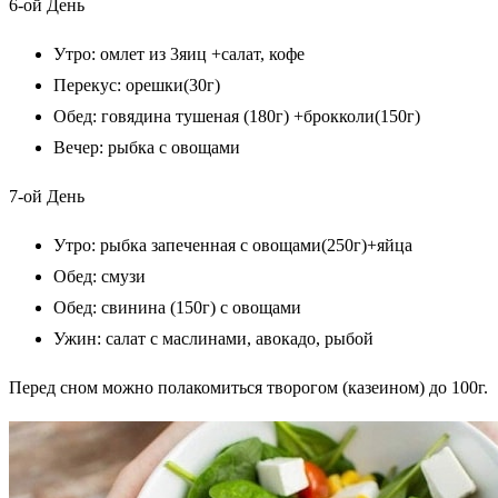
6-ой День
Утро: омлет из 3яиц +салат, кофе
Перекус: орешки(30г)
Обед: говядина тушеная (180г) +брокколи(150г)
Вечер: рыбка с овощами
7-ой День
Утро: рыбка запеченная с овощами(250г)+яйца
Обед: смузи
Обед: свинина (150г) с овощами
Ужин: салат с маслинами, авокадо, рыбой
Перед сном можно полакомиться творогом (казеином) до 100г.