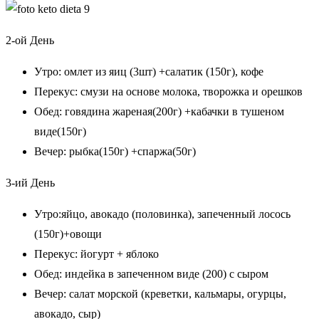
2-ой День
Утро: омлет из яиц (3шт) +салатик (150г), кофе
Перекус: смузи на основе молока, творожка и орешков
Обед: говядина жареная(200г) +кабачки в тушеном
виде(150г)
Вечер: рыбка(150г) +спаржа(50г)
3-ий День
Утро:яйцо, авокадо (половинка), запеченный лосось
(150г)+овощи
Перекус: йогурт + яблоко
Обед: индейка в запеченном виде (200) с сыром
Вечер: салат морской (креветки, кальмары, огурцы,
авокадо, сыр)