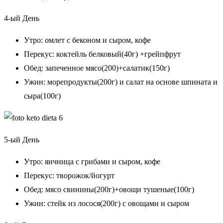
4-ый День
Утро: омлет с беконом и сыром, кофе
Перекус: коктейль белковый(40г) +грейпфрут
Обед: запеченное мясо(200)+салатик(150г)
Ужин: морепродукты(200г) и салат на основе шпината и
сыра(100г)
5-ый День
Утро: яичница с грибами и сыром, кофе
Перекус: творожок/йогурт
Обед: мясо свинины(200г)+овощи тушеные(100г)
Ужин: стейк из лосося(200г) с овощами и сыром