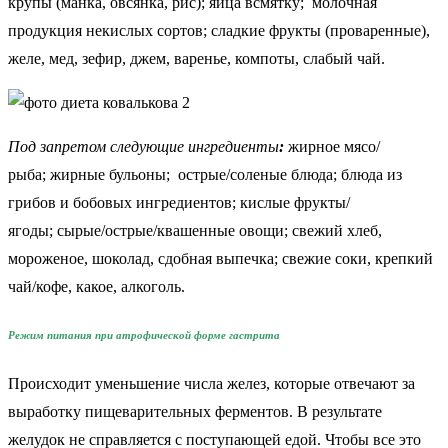
крупы (манка, овсянка, рис); яйца всмятку; молочная
продукция некислых сортов; сладкие фрукты (проваренные),
желе, мед, зефир, джем, варенье, компоты, слабый чай.
Под запретом следующие ингредиенты
:
жирное мясо/
рыба; жирные бульоны; острые/соленые блюда; блюда из
грибов и бобовых ингредиентов; кислые фрукты/
ягоды; сырые/острые/квашенные овощи; свежий хлеб,
мороженое, шоколад, сдобная выпечка; свежие соки, крепкий
чай/кофе, какое, алкоголь.
Режим питания при атрофической форме гастрита
Происходит уменьшение числа желез, которые отвечают за
выработку пищеварительных ферментов. В результате
желудок не справляется с поступающей едой. Чтобы все это