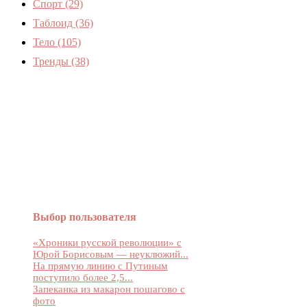
Спорт
(29)
Таблоид
(36)
Тело
(105)
Тренды
(38)
Женский журнал Devchenky
Выбор пользователя
«Хроники русской революции» с
Юрой Борисовым — неуклюжий...
На прямую линию с Путиным
поступило более 2,5...
Запеканка из макарон пошагово с
фото