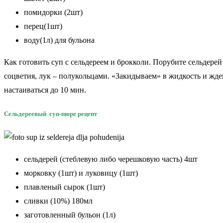
помидорки (2шт)
перец(1шт)
воду(1л) для бульона
Как готовить суп с сельдереем и брокколи. Порубите сельдерей
соцветия, лук – полукольцами. «Закидываем» в жидкость и жде
настаиваться до 10 мин.
Сельдереевый суп-пюре рецепт
сельдерей (стеблевую либо черешковую часть) 4шт
морковку (1шт) и луковицу (1шт)
плавленый сырок (1шт)
сливки (10%) 180мл
заготовленный бульон (1л)