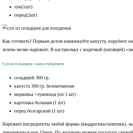
лук(1шт)
перец(2шт)
Как готовить? Первым делом нашинкуйте капусту, порубите на
зелень мелко нарежьте. В кастрюльку с водичкой (кипящей) «за
Суп из сельдерея с капустой
рецепт
сельдерей 360 гр.
капуста 300 гр. белокочанная
морковка +луковица (по 1 шт)
картошка большая (1 шт)
перец болгарский (1 шт)
Нарежьте ингредиенты любой формы (квадратики/ломтики), зал
довариваться еще 15мин. По желанию можете посыпать свежей