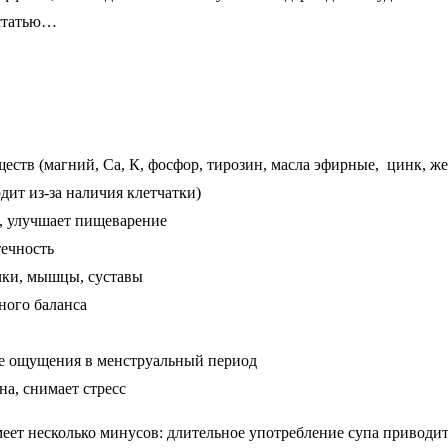
 статью…
еств (магний, Са, К, фосфор, тирозин, масла эфирные, цинк, же
дит из-за наличия клетчатки)
, улучшает пищеварение
течность
чки, мышцы, суставы
ного баланса
е ощущения в менструальный период
на, снимает стресс
имеет несколько минусов: длительное употребление супа приводит