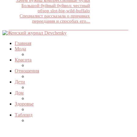
Зачем нужны компрессионные чулки
Большой буйный буйвол: честный
обзор slot-big-wild-buffalo
Специалист рассказала о причинах
переедания и способах его...
Главная
Мода
Красота
Отношения
Дети
Дом
Здоровье
Таблоид