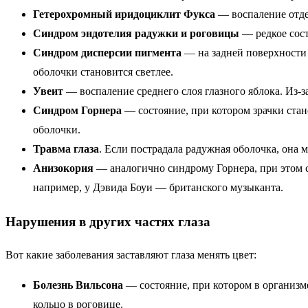
Гетерохромный иридоциклит Фукса
— воспаление отде
Синдром эндотелия радужки и роговицы
— редкое сост
Синдром дисперсии пигмента
— на задней поверхности 
оболочки становится светлее.
Увеит
— воспаление среднего слоя глазного яблока. Из-з
Синдром Горнера
— состояние, при котором зрачки стан
оболочки.
Травма глаза
. Если пострадала радужная оболочка, она 
Анизокория
— аналогично синдрому Горнера, при этом с
например, у Дэвида Боуи — британского музыканта.
Нарушения в других частях глаза
Вот какие заболевания заставляют глаза менять цвет:
Болезнь Вильсона
— состояние, при котором в организм
кольцо в роговице.