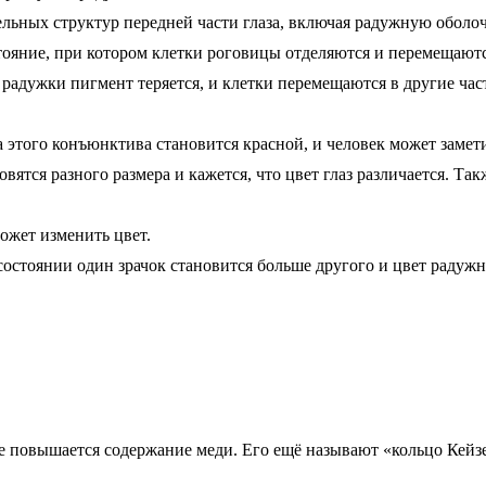
льных структур передней части глаза, включая радужную оболоч
ояние, при котором клетки роговицы отделяются и перемещаются
радужки пигмент теряется, и клетки перемещаются в другие части
а этого конъюнктива становится красной, и человек может замет
овятся разного размера и кажется, что цвет глаз различается. 
может изменить цвет.
остоянии один зрачок становится больше другого и цвет радуж
е повышается содержание меди. Его ещё называют «кольцо Кейз