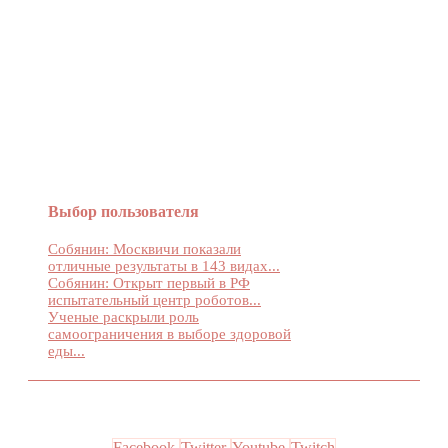
Женский журнал Devchenky
Выбор пользователя
Собянин: Москвичи показали
отличные результаты в 143 видах...
Собянин: Открыт первый в РФ
испытательный центр роботов...
Ученые раскрыли роль
самоограничения в выборе здоровой
еды...
Facebook
Twitter
Youtube
Twitch