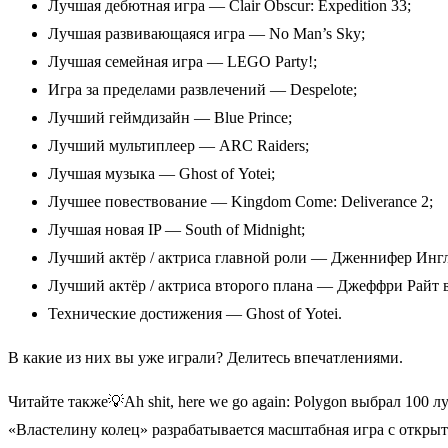
Лучшая дебютная игра — Clair Obscur: Expedition 33;
Лучшая развивающаяся игра — No Man’s Sky;
Лучшая семейная игра — LEGO Party!;
Игра за пределами развлечений — Despelote;
Лучший геймдизайн — Blue Prince;
Лучший мультиплеер — ARC Raiders;
Лучшая музыка — Ghost of Yotei;
Лучшее повествование — Kingdom Come: Deliverance 2;
Лучшая новая IP — South of Midnight;
Лучший актёр / актриса главной роли — Дженнифер Инглиш
Лучший актёр / актриса второго плана — Джеффри Райт в 
Технические достижения — Ghost of Yotei.
В какие из них вы уже играли? Делитесь впечатлениями.
Читайте также💡Ah shit, here we go again: Polygon выбрал 10
«Властелину колец» разрабатывается масштабная игра с откр