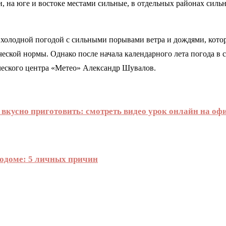
на юге и востоке местами сильные, в отдельных районах сильн
холодной погодой с сильными порывами ветра и дождями, кото
еской нормы. Однако после начала календарного лета погода в 
ческого центра «Метео» Александр Шувалов.
го вкусно приготовить: смотреть видео урок онлайн на 
тодоме: 5 личных причин