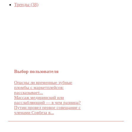
Тренды
(38)
Женский журнал Devchenky
Выбор пользователя
Опасны ли временные зубные
пломбы с маркетплейсов:
рассказывает...
Массаж медицинский или
расслабляющий — в чем разница?
Путин провел первое совещание с
членами Совбеза в...