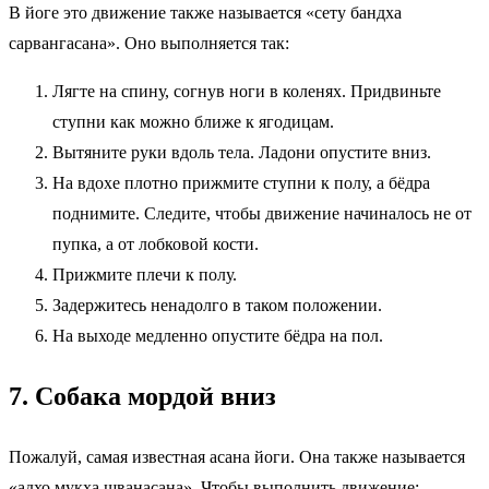
В йоге это движение также называется «сету бандха
сарвангасана». Оно выполняется так:
Лягте на спину, согнув ноги в коленях. Придвиньте
ступни как можно ближе к ягодицам.
Вытяните руки вдоль тела. Ладони опустите вниз.
На вдохе плотно прижмите ступни к полу, а бёдра
поднимите. Следите, чтобы движение начиналось не от
пупка, а от лобковой кости.
Прижмите плечи к полу.
Задержитесь ненадолго в таком положении.
На выходе медленно опустите бёдра на пол.
7. Собака мордой вниз
Пожалуй, самая известная асана йоги. Она также называется
«адхо мукха шванасана». Чтобы выполнить движение: