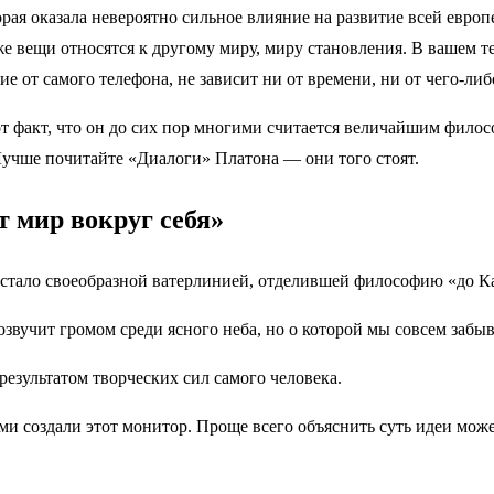
я оказала невероятно сильное влияние на развитие всей европе
е вещи относятся к другому миру, миру становления. В вашем те
ие от самого телефона, не зависит ни от времени, ни от чего-либ
от факт, что он до сих пор многими считается величайшим филос
Лучше почитайте «Диалоги» Платона — они того стоят.
 мир вокруг себя»
стало своеобразной ватерлинией, отделившей философию «до Ка
озвучит громом среди ясного неба, но о которой мы совсем забы
я результатом творческих сил самого человека.
ами создали этот монитор. Проще всего объяснить суть идеи мож