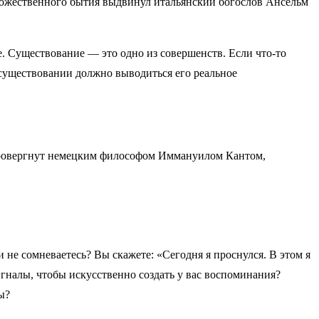
 божественного бытия выдвинул итальянский богослов Ансельм
ее. Существование — это одно из совершенств. Если что-то
о существовании должно выводиться его реальное
опровергнут немецким философом Иммануилом Кантом,
 не сомневаетесь? Вы скажете: «Сегодня я проснулся. В этом я
игналы, чтобы искусственно создать у вас воспоминания?
ы?