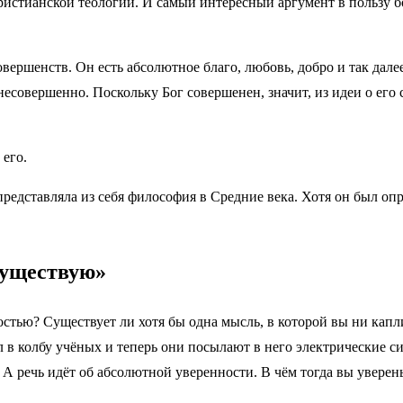
христианской теологии. И самый интересный аргумент в пользу
овершенств. Он есть абсолютное благо, любовь, добро и так дал
о несовершенно. Поскольку Бог совершенен, значит, из идеи о ег
 его.
представляла из себя философия в Средние века. Хотя он был 
существую»
стью? Существует ли хотя бы одна мысль, в которой вы ни капли
л в колбу учёных и теперь они посылают в него электрические с
 А речь идёт об абсолютной уверенности. В чём тогда вы уверен