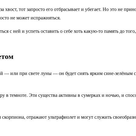
 за хвост, тот запросто его отбрасывает и убегает. Но это не при
осто не может испражняться.
ся с ней и успеть оставить о себе хоть какую‑то память до того
етом
й — или при свете луны — он будет сиять ярким сине‑зелёным с
ру в темноте. Эти существа активны в сумерках и ночью, и спо
 скорпиона, отражают ультрафиолет и могут служить своеобраз