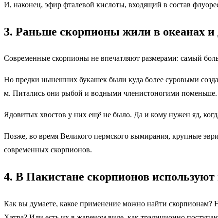
И, наконец, эфир фталевой кислоты, входящий в состав флуор
3. Раньше скорпионы жили в океанах и 
Современные скорпионы не впечатляют размерами: самый больш
Но предки нынешних букашек были куда более суровыми создан
м. Питались они рыбой и водными членистоногими поменьше.
Ядовитых хвостов у них ещё не было. Да и кому нужен яд, ко
Позже, во время Великого пермского вымирания, крупные эвр
современных скорпионов.
4. В Пакистане скорпионов используют 
Как вы думаете, какое применение можно найти скорпионам? 
Хатра? Или есть их в жареном виде, как традиционно поступа