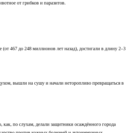
вотное от грибков и паразитов.
от 467 до 248 миллионов лет назад), достигали в длину 2–3
ухом, вышли на сушу и начали неторопливо превращаться в
как, по слухам, делали защитники осаждённого города
екарство против кожных болезней и аутоиммунных