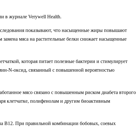
 в журнале Verywell Health.
. Исследования показывают, что насыщенные жиры повышают
ом замена мяса на растительные белки снижает насыщенные
тчаткой, которая питает полезные бактерии и стимулирует
мин-N-оксид, связанный с повышенной вероятностью
работанное мясо связано с повышенным риском диабета второго
даря клетчатке, полифенолам и другим биоактивным
ина B12. При правильной комбинации бобовых, соевых