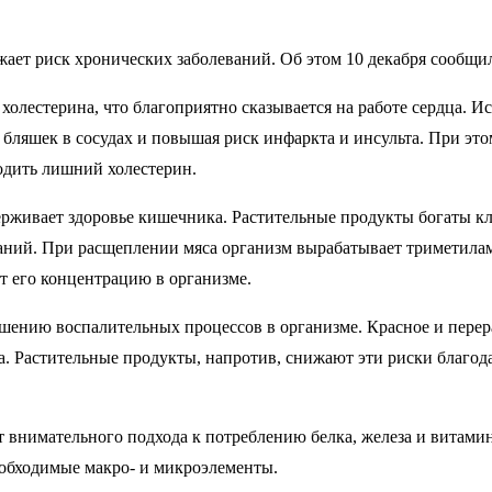
жает риск хронических заболеваний. Об этом 10 декабря сообщили
 холестерина, что благоприятно сказывается на работе сердца
 бляшек в сосудах и повышая риск инфаркта и инсульта. При эт
одить лишний холестерин.
рживает здоровье кишечника. Растительные продукты богаты кле
аний. При расщеплении мяса организм вырабатывает триметила
т его концентрацию в организме.
ньшению воспалительных процессов в организме. Красное и пере
ка. Растительные продукты, напротив, снижают эти риски благо
ет внимательного подхода к потреблению белка, железа и витам
еобходимые макро- и микроэлементы.