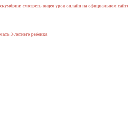
з скумбрии: смотреть видео урок онлайн на официальном сай
мать 3-летнего ребенка