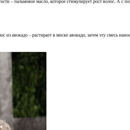
сти – пальмовое масло, которое стимулирует рост волос. А с п
ос из авокадо – растирает в миске авокадо, затем эту смесь нан