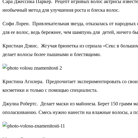
Сара Джессика Паркер. Рецепт игривых волос актрисы известен
необычный метод для улучшения роста и блеска волос.
Софи Лорен. Привлекательная звезда, отказалась от народных 
для ее волос, ведь бережнее, чем шампунь для детей, ничего б
Кристиан Дэвис. Жгучая брюнетка из сериала «Секс в большом 
делает волосы более пышными и блестящими.
Кристина Агилера. Предпочитает экспериментировать со своим
косметики и только с помощью специалиста.
Джулиа Робертс. Делает маски из майонеза. Берет 150 грамм ма
ополаскиванию. Смесь нужно нанести на влажные волосы, а по