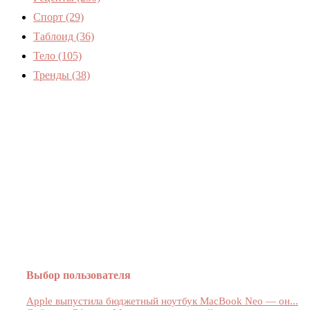
Спорт
(29)
Таблоид
(36)
Тело
(105)
Тренды
(38)
Женский журнал
Devchenky
Выбор пользователя
Apple выпустила бюджетный ноутбук MacBook Neo — он...