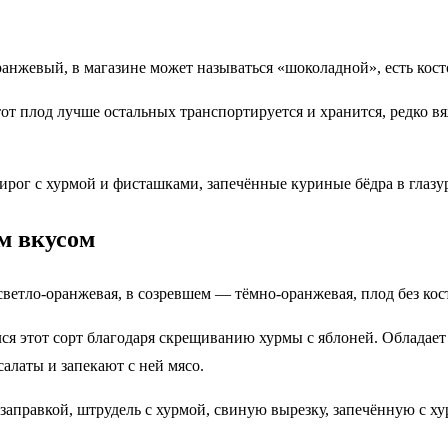
ранжевый, в магазине может называться «шоколадной», есть кост
тот плод лучше остальных транспортируется и хранится, редко в
пирог с хурмой и фисташками, запечённые куриные бёдра в глазу
м вкусом
 светло-оранжевая, в созревшем — тёмно-оранжевая, плод без кос
я этот сорт благодаря скрещиванию хурмы с яблоней. Обладает
салаты и запекают с ней мясо.
й заправкой, штрудель с хурмой, свиную вырезку, запечённую с ху