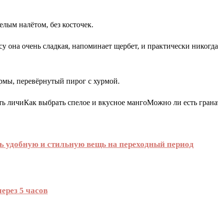
елым налётом, без косточек.
у она очень сладкая, напоминает щербет, и практически никогда 
урмы, перевёрнутый пирог с хурмой.
есть личиКак выбрать спелое и вкусное мангоМожно ли есть гран
ь удобную и стильную вещь на переходный период
ерез 5 часов