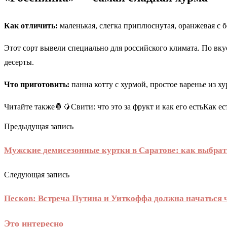
Как отличить:
маленькая, слегка приплюснутая, оранжевая с б
Этот сорт вывели специально для российского климата. По вкус
десерты.
Что приготовить:
панна котту с хурмой, простое варенье из х
Читайте также🍍🥭Свити: что это за фрукт и как его естьКак 
Предыдущая запись
Мужские демисезонные куртки в Саратове: как выбрат
Следующая запись
Песков: Встреча Путина и Уиткоффа должна начаться ч
Это интересно