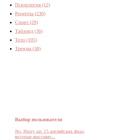
Психология
(12)
Рецепты
(230)
Спорт
(29)
Таблоид
(36)
Тело
(105)
Тренды
(38)
Женский журнал Devchenky
Выбор пользователя
No, Hurry up: 15 английских фраз,
которые выставят...