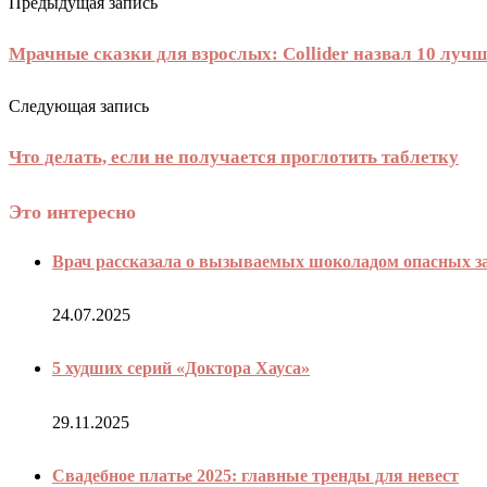
Предыдущая запись
Мрачные сказки для взрослых: Collider назвал 10 луч
Следующая запись
Что делать, если не получается проглотить таблетку
Это интересно
Врач рассказала о вызываемых шоколадом опасных з
24.07.2025
5 худших серий «Доктора Хауса»
29.11.2025
Свадебное платье 2025: главные тренды для невест