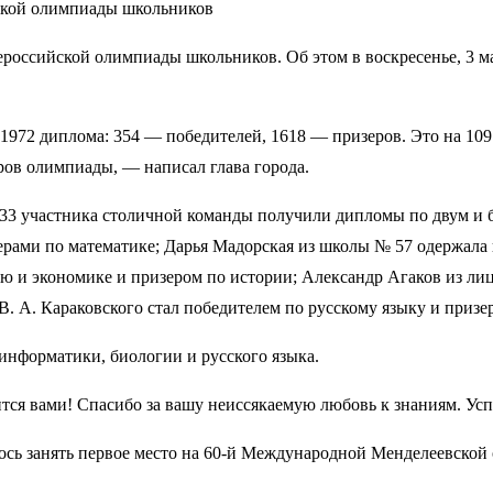
ероссийской олимпиады школьников. Об этом в воскресенье, 3 м
1972 диплома: 354 — победителей, 1618 — призеров. Это на 10
ров олимпиады, — написал глава города.
33 участника столичной команды получили дипломы по двум и 
ами по математике; Дарья Мадорская из школы № 57 одержала п
ю и экономике и призером по истории; Александр Агаков из ли
. А. Караковского стал победителем по русскому языку и призе
информатики, биологии и русского языка.
ся вами! Спасибо за вашу неиссякаемую любовь к знаниям. Успе
лось занять первое место на 60-й Международной Менделеевской