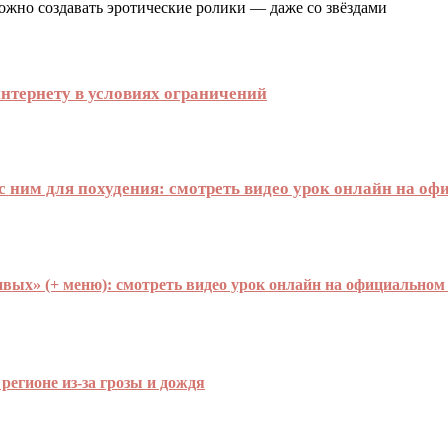
ожно создавать эротические ролики — даже со звёздами
нтернету в условиях ограничений
с ним для похудения: смотреть видео урок онлайн на о
ивых» (+ меню): смотреть видео урок онлайн на официальном
егионе из-за грозы и дождя