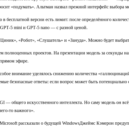
росит «подумать». Альтман назвал прежний интерфейс выбора м
 в бесплатной версии есть лимит: после определённого количест
GPT‑5 mini и GPT‑5 nano — с разной ценой.
Циник», «Робот», «Слушатель» и «Зануда». Можно будет выбрат
ем полноценных проектов. На презентации модель за секунды нап
 прямом эфире.
 Особое внимание уделялось снижению количества «галлюцинаций
ваемые безопасные ответы: если вопрос может быть потенциаль
I — общего искусственного интеллекта. Но саму модель он всё
чего-то важного».
icrosoft рассказали о будущей WindowsДжеймс Кэмерон предупр