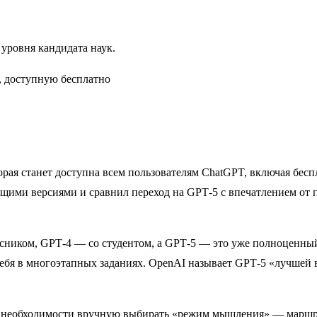
уровня кандидата наук.
ая станет доступна всем пользователям ChatGPT, включая бесп
щими версиями и сравнил переход на GPT‑5 с впечатлением от пе
сником, GPT‑4 — со студентом, а GPT‑5 — это уже полноценный 
себя в многоэтапных заданиях. OpenAI называет GPT‑5 «лучшей 
без необходимости вручную выбирать «режим мышления» — марш