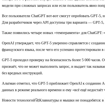
модели при сложных запросах или если пользователь явно поп
Все пользователи ChatGPT вот-вот смогут опробовать GPT‑5, но
Для разработчиков через API доступны три варианта — GPT‑5, 
Также появились четыре новых «темперамента» для ChatGPT: «
OpenAI утверждает, что GPT‑5 уверенно справляется с создани
французского языка, после чего его успешно протестировали в
GPT‑5 проходил проверку на безопасность более 5 000 часов.
признаёт, что не может выполнить запрос, и выдает так назы
без вредных инструкций.
Альтман отметил, что GPT‑5 приближает OpenAI к созданию AG
данных в режиме реального времени и ему «всё ещё недостаёт 
Новости технологий🚀Клавиатуры и мышки не понадобятся: в M