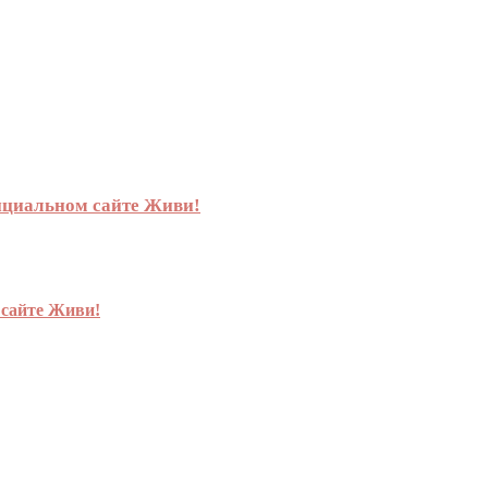
фициальном сайте Живи!
 сайте Живи!