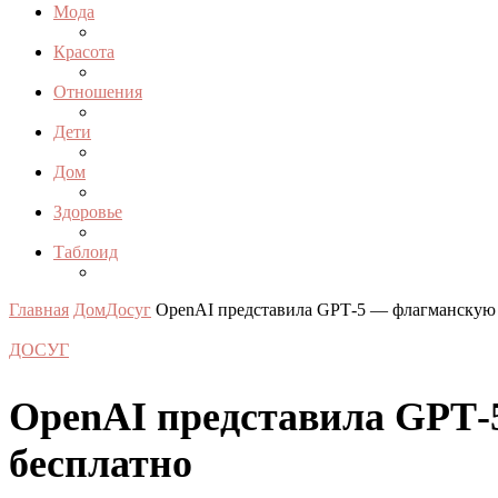
Мода
Красота
Отношения
Дети
Дом
Здоровье
Таблоид
Главная
Дом
Досуг
OpenAI представила GPT‑5 — флагманскую 
ДОСУГ
OpenAI представила GPT‑
бесплатно