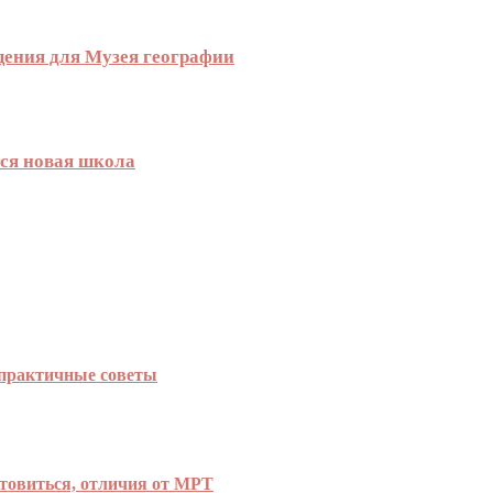
ения для Музея географии
тся новая школа
 практичные советы
отовиться, отличия от МРТ