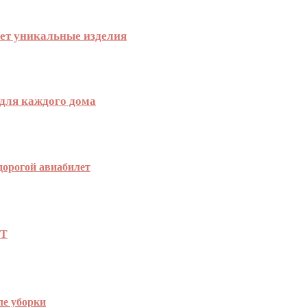
ает уникальные изделия
 для каждого дома
дорогой авиабилет
КТ
ле уборки