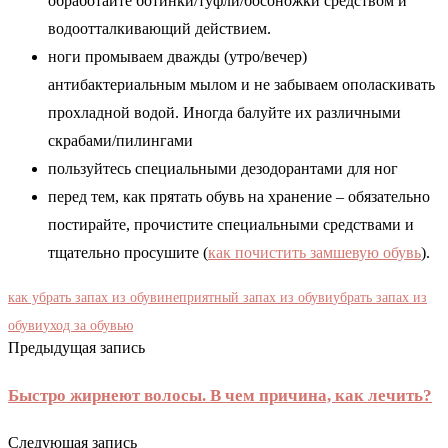
обработайте ботинки/туфли/босоножки средством и
водоотталкивающий действием.
ноги промываем дважды (утро/вечер)
антибактериальным мылом и не забываем ополаскивать
прохладной водой. Иногда балуйте их различными
скрабами/пилингами
пользуйтесь специальными дезодорантами для ног
перед тем, как прятать обувь на хранение – обязательно
постирайте, прочистите специальными средствами и
тщательно просушите (
как почистить замшевую обувь
).
как убрать запах из обуви
неприятный запах из обуви
убрать запах из
обуви
уход за обувью
Предыдущая запись
Быстро жирнеют волосы. В чем причина, как лечить?
Следующая запись