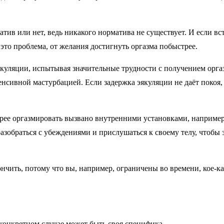
атив или нет, ведь никакого норматива не существует. И если вст
 это проблема, от желания достигнуть оргазма побыстрее.
якуляции, испытывая значительные трудности с получением орга
нсивной мастурбацией. Если задержка эякуляции не даёт покоя,
рее оргазмировать вызвано внутренними установками, например 
обраться с убеждениями и прислушаться к своему телу, чтобы за
кончить, потому что вы, например, ограничены во времени, кое-
конкретном случае может быть своя специфика.