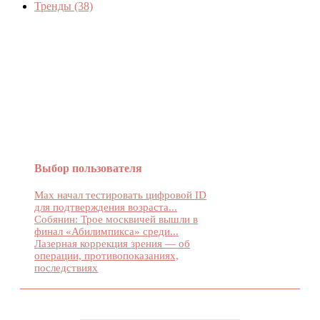
Тренды
(38)
Женский журнал Devchenky
Выбор пользователя
Max начал тестировать цифровой ID
для подтверждения возраста...
Собянин: Трое москвичей вышли в
финал «Абилимпикса» среди...
Лазерная коррекция зрения — об
операции, противопоказаниях,
последствиях