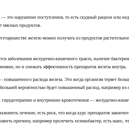
я — это нарушение поступления, то есть скудный рацион или не
ет мясных продуктов.
вегетарианстве железо можно получать из продуктов растительн
ся заболевания желудочно-кишечного тракта, наличие бактерии 
 анемию, но и снижать эффективность препаратов железа внутрь.
 — повышенного расхода железа. Это когда организм теряет бол
с большей вероятностью будет повышенный расход, например из-
и, гирудотерапию и внутренние кровотечения — желудочно-кише
значить лечение, есть риск, что когда курс препаратов закончи
авить причину, например пролечить хеликобактер, есть шанс, что