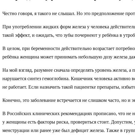
Честно говоря, я такого не слышал. Но это предположение про
При употреблении жидких форм железа у человека действитель
такой эффект, и ожидать, что зубы почернеют у ребёнка в утро
В целом, при беременности действительно возрастает потребн
ребёнка женщина может принимать небольшую дозу железа даж
На мой взгляд, разумнее сначала определять уровень железа, 
нарушается синтез гемоглобина. Кишечник человека активно вс
не работает. Если назначить такой пациентке препараты, избы
Конечно, это заболевание встречается не слишком часто, но и 
В Российских клинических рекомендациях прописано, что не ну
у женщины есть факторы риска, провериться стоит. Допустим,
менструации или ранее уже был дефицит железа. Также в групп