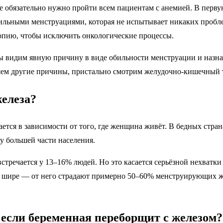
е обязательно нужно пройти всем пациентам с анемией. В первую
ильными менструациями, которая не испытывает никаких пробле
скопию, чтобы исключить онкологические процессы.
мы видим явную причину в виде обильности менструации и назнач
ляем другие причины, пристально смотрим желудочно-кишечный тр
железа?
ается в зависимости от того, где женщина живёт. В бедных стра
 у большей части населения.
тречается у 13–16% людей. Но это касается серьёзной нехватки 
о шире — от него страдают примерно 50–60% менструирующих же
, если беременная переборщит с железом?