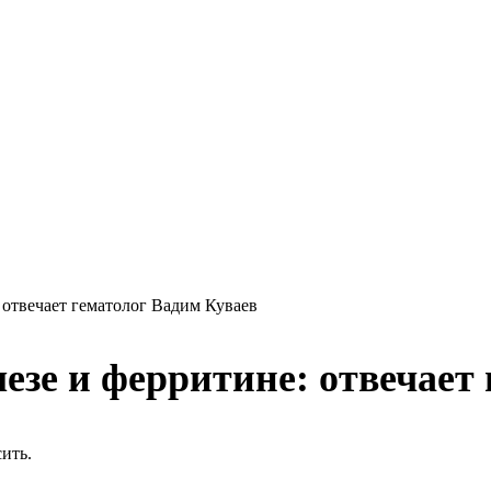
 отвечает гематолог Вадим Куваев
лезе и ферритине: отвечает
сить.