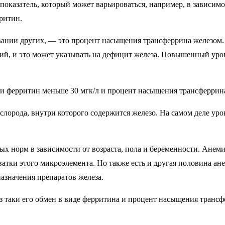
оказатель, который может варьироваться, например, в зависимо
ритин.
вании других, — это процент насыщения трансферрина железом. 
кий, и это может указывать на дефицит железа. Повышенный уро
сли ферритин меньше 30 мгк/л и процент насыщения трансферри
слорода, внутри которого содержится железо. На самом деле ур
х норм в зависимости от возраста, пола и беременности. Анем
ватки этого микроэлемента. Но также есть и другая половина ан
азначения препаратов железа.
з таки его обмен в виде ферритина и процент насыщения трансф