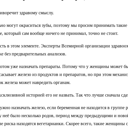
тиворечит здравому смыслу.
но могут окраситься зубы, поэтому мы просим принимать такие 
бе, который сам вообще ничего не принимал, точно не стоит.
ость в этом элементе. Эксперты Всемирной организации здраво
е без предварительных анализов.
а потом уже назначать препараты. Потому что у женщины может б
асывает железо из продуктов и препаратов, но при этом механи
ток железа может навредить органам.
эксклюзивной историей его не назвать. Так что лучше сначала с
жно назначать железо, если беременная не находится в группе 
 у неё было несколько родов, период между предыдущими и ново
е риска находятся вегетарианки. Скорее всего, такие женщины с