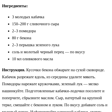
Ингредиенты:
3 молодых кабачка
150–200 г сливочного сыра
2–3 помидора
80 г бекона
2–3 перышка зеленого лука
соль и молотый черный перец — по вкусу
10 мл оливкового масла
Инструкция.
Кусочки бекона обжарьте на сухой сковороде.
Кабачок разрежьте вдоль, из середины удалите мякоть.
Помидоры нарежьте кружочками, зеленый лук — мелко
нашинкуйте. Подготовленные кабачки-лодочки посолите и
поперчите, сбрызните маслом. Сыр, натертый на крупной
терке, смешайте с беконом и луком. По вкусу добавьте соль и
молотый перец. Нафаршируйте начинкой кабачки, сверху