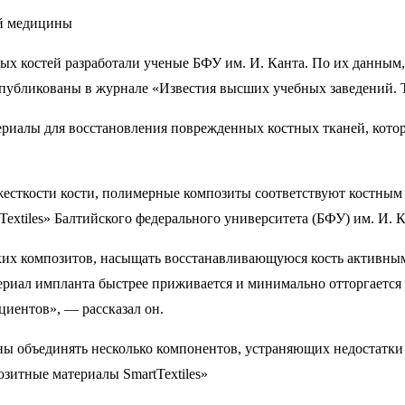
 костей разработали ученые БФУ им. И. Канта. По их данным, 
опубликованы в журнале «Известия высших учебных заведений.
ериалы для восстановления поврежденных костных тканей, кото
жесткости кости, полимерные композиты соответствуют костным
xtiles» Балтийского федерального университета (БФУ) им. И. 
таких композитов, насыщать восстанавливающуюся кость активн
атериал импланта быстрее приживается и минимально отторгается
иентов», — рассказал он.
ы объединять несколько компонентов, устраняющих недостатки 
итные материалы SmartTextiles»