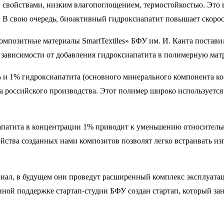
свойствами, низким влагопоглощением, термостойкостью. Это в
 В свою очередь, биоактивный гидроксиапатит повышает скорос
мпозитные материалы SmartTextiles» БФУ им. И. Канта постави
в зависимости от добавления гидроксиапатита в полимерную мат
% и 1% гидроксиапатита (основного минерального компонента ко
российского производства. Этот полимер широко используется
иапатита в концентрации 1% приводит к уменьшению относител
йства созданных нами композитов позволят легко встраивать изг
иал, в будущем они проведут расширенный комплекс эксплуатац
й поддержке стартап-студии БФУ создан стартап, который зан