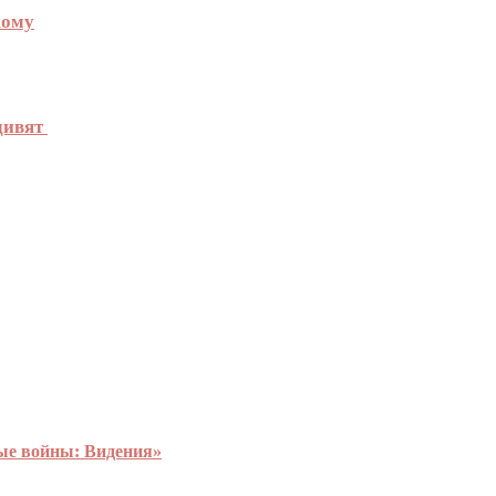
кому
дивят
ные войны: Видения»