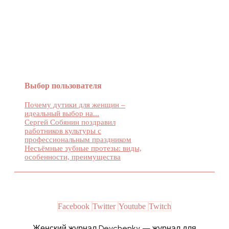
Женский журнал Devchenky
Выбор пользователя
Почему дутики для женщин –
идеальный выбор на...
Сергей Собянин поздравил
работников культуры с
профессиональным праздником
Несъёмные зубные протезы: виды,
особенности, преимущества
Facebook
Twitter
Youtube
Twitch
Женский журнал Devchenky — журнал для