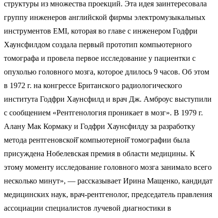
структуры из множества проекций. Эта идея заинтересовала
группу инженеров английской фирмы электромузыкальных
инструментов EMI, которая во главе с инженером Годфри
Хаунсфилдом создала первый прототип компьютерного
томографа и провела первое исследование у пациентки с
опухолью головного мозга, которое длилось 9 часов. Об этом
в 1972 г. на конгрессе Британского радиологического
института Годфри Хаунсфилд и врач Дж. Амброус выступили
с сообщением «Рентгенология проникает в мозг». В 1979 г.
Алану Мак Кормаку и Годфри Хаунсфилду за разработку
метода рентгеновской̆ компьютерной̆ томографии была
присуждена Нобелевская премия в области медицины. К
этому моменту исследование головного мозга занимало всего
несколько минут», — рассказывает Ирина Мащенко, кандидат
медицинских наук, врач-рентгенолог, председатель правления
ассоциации специалистов лучевой диагностики в