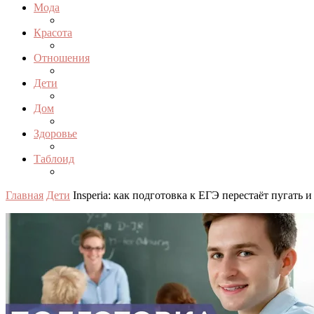
Мода
Красота
Отношения
Дети
Дом
Здоровье
Таблоид
Главная
Дети
Insperia: как подготовка к ЕГЭ перестаёт пугать 