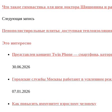
Что такое гимнастика для шеи доктора Шишонина и ра
Следующая запись
Пенополистирольные плиты: доступная теплоизоляция 
Это интересно
Представлен концепт Twin Phone — смартфона, которы
30.06.2026
Городские службы Москвы работают в усиленном режи
07.01.2026
Как повысить иммунитет взрослому человеку