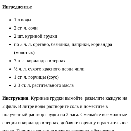
Ингредиенты:
1 л воды
2 ст. л. соли
2 шт. куриной грудки
по 3 ч. л. орегано, базилика, паприки, кориандра
(молотых)
3 ч. л. кориандра в зернах
½ ч. л. сухого красного перца чили
1 ст. л. горчицы (соус)
2-3 ст. л. растительного масла
Инструкция.
Куриные грудки вымойте, разделите каждую на
2 филе. В литре воды растворите соль и поместите в
полученный раствор грудки на 2 часа. Смешайте все молотые
специи и кориандр в зернах, добавьте горчицу и растительное
масло. Куриные грудки выньте из раствора, обсушите и