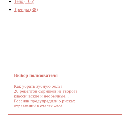
Тело
(105)
Тренды
(38)
Женский журнал Devchenky
Выбор пользователя
Как убрать зубную боль?
20 рецептов сырников из творога:
классические и необычные...
Россиян предупредили о рисках
отравлений в отелях «всё...