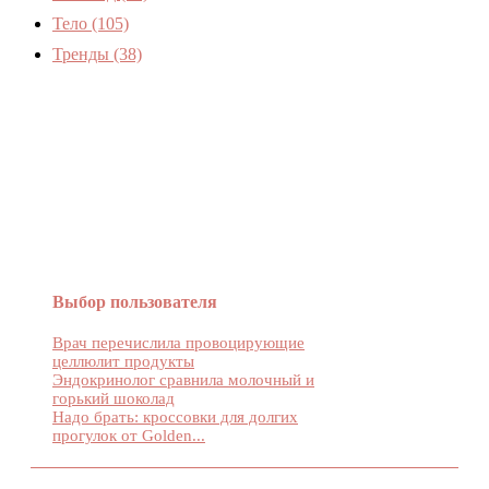
Тело
(105)
Тренды
(38)
Женский журнал Devchenky
Выбор пользователя
Врач перечислила провоцирующие
целлюлит продукты
Эндокринолог сравнила молочный и
горький шоколад
Надо брать: кроссовки для долгих
прогулок от Golden...