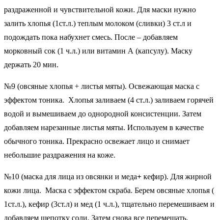
раздраженной и чувствительной кожи. Для маски нужно
залить хлопья (1ст.л.) теплым молоком (сливки) 3 ст.л и
подождать пока набухнет смесь. После – добавляем
морковный сок (1 ч.л.) или витамин А (капсулу). Маску
держать 20 мин.
№9 (овсяные хлопья + листья мяты). Освежающая маска с
эффектом тоника. Хлопья заливаем (4 ст.л.) заливаем горячей
водой и вымешиваем до однородной консистенции. Затем
добавляем нарезанные листья мяты. Используем в качестве
обычного тоника. Прекрасно освежает лицо и снимает
небольшие раздражения на коже.
№10 (маска для лица из овсянки и меда
+
кефир). Для жирной
кожи лица. Маска с эффектом скраба. Берем овсяные хлопья (
1ст.л.), кефир (3ст.л) и мед (1 ч.л.), тщательно перемешиваем и
добавляем щепотку соли. Затем снова все перемешать,